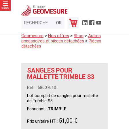
Panneau de gestion des cookies
MENU
Geomesure
>
Nos offres
>
Shop
>
Autres
accessoires et pièces détachées
>
Pièces
détachées
SANGLES POUR
MALLETTE TRIMBLE S3
Réf. : 58007010
Lot complet de sangles pour mallette
de Trimble S3
Fabricant :
TRIMBLE
51,00 €
Prix unitaire HT :