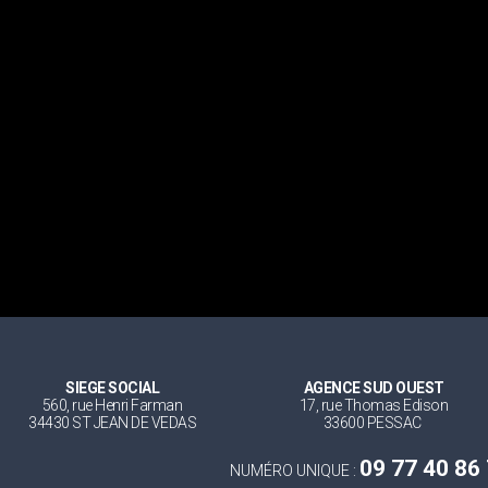
SIEGE SOCIAL
AGENCE SUD OUEST
560, rue Henri Farman
17, rue Thomas Edison
34430 ST JEAN DE VEDAS
33600 PESSAC
09 77 40 86
NUMÉRO UNIQUE :