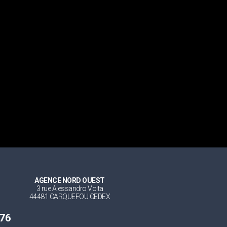
AGENCE NORD OUEST
3 rue Alessandro Volta
44481 CARQUEFOU CEDEX
 76