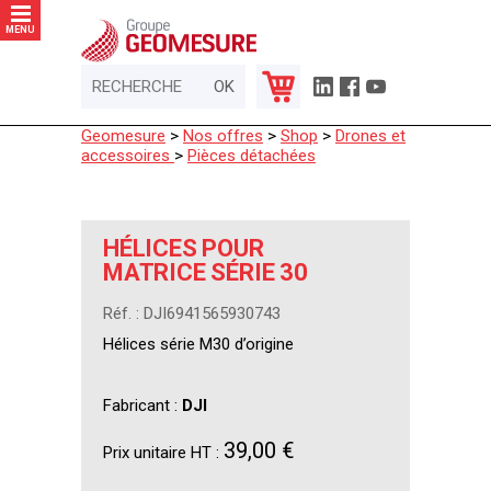
Panneau de gestion des cookies
MENU
Geomesure
>
Nos offres
>
Shop
>
Drones et
accessoires
>
Pièces détachées
HÉLICES POUR
MATRICE SÉRIE 30
Réf. : DJI6941565930743
Hélices série M30 d’origine
Fabricant :
DJI
39,00 €
Prix unitaire HT :