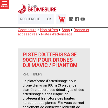
Panneau de gestion des cookies
MENU
Geomesure
>
Nos offres
>
Shop
>
Drones et
accessoires
>
Pistes d'atterissage
PISTE D'ATTERISSAGE
90CM POUR DRONES
DJI MAVIC / PHANTOM
Réf. : HDLP3
La plateforme d'atterrissage pour
drone d’environ 90cm (3 pieds) de
diamètre assure des décollages et des
atterrissages sans risque, en
protégeant les rotors des hautes
herbes et des pierres. Elle vous permet
également de conserver l’objectif de