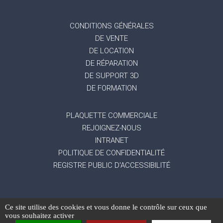
CONDITIONS GÉNÉRALES
DE VENTE
DE LOCATION
DE RÉPARATION
DE SUPPORT 3D
DE FORMATION
PLAQUETTE COMMERCIALE
REJOIGNEZ-NOUS
INTRANET
POLITIQUE DE CONFIDENTIALITÉ
REGISTRE PUBLIC D'ACCESSIBILITÉ
Ce site utilise des cookies et vous donne le contrôle sur ceux que
-
Mentions légales
Gestion des données
vous souhaitez activer
-
-
personnelles
Exercez vos droits
Réalisation du