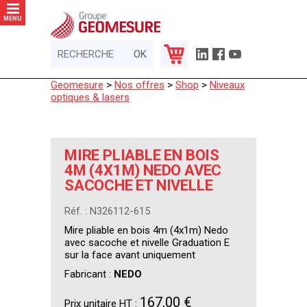
Panneau de gestion des cookies
MENU
Geomesure
>
Nos offres
>
Shop
>
Niveaux
optiques & lasers
MIRE PLIABLE EN BOIS
4M (4X1M) NEDO AVEC
SACOCHE ET NIVELLE
Réf. : N326112-615
Mire pliable en bois 4m (4x1m) Nedo
avec sacoche et nivelle Graduation E
sur la face avant uniquement
Fabricant :
NEDO
167,00 €
Prix unitaire HT :