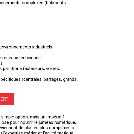
vironnements complexes (bâtiments,
’environnements industriels
e réseaux techniques
es
s par drone (extérieurs, voiries,
spécifiques (centrales, barrages, grands
PERT
e simple option, mais un impératif
lose pour nourrir le jumeau numérique,
eviennent de plus en plus complexes à
’expertise métier et l’agilité tactique