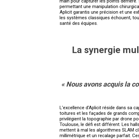
main pour capturer les points derrière. 
permettant une manipulation chirurgica
Aplicit garantis une précision et une e
les systèmes classiques échouent, tout
santé des équipes.
La synergie mult
« Nous avons acquis la co
L’excellence d’Aplicit réside dans sa 
toitures et les façades de grands comp
privilégient la topographie par drone p
Toulouse, le défi est différent. Les hal
mettent à mal les algorithmes SLAM cla
millimétrique et un recalage parfait. C