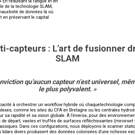
» En réduisant la fatigue et en
le de la technologie SLAM,
xhaustivité de données là où
 en préservant le capital
i-capteurs : L’art de fusionner d
SLAM
nviction qu’aucun capteur n’est universel, mêm
le plus polyvalent. »
capacité à orchestrer un workflow hybride où chaquetechnologie compe
lexes, comme les sites du CFA en Bretagne ou les centrales hydroél
our sa rapidité et sa vision globale. À l’inverse, pour des environn
ls de départ, vastes et truffés de surfaces réfléchissantes (miroirset 
ssiques. Dans ces configurations, nous déployons le scanner statiq
es lidars divers produisent des données colorisées d’une richesse exc