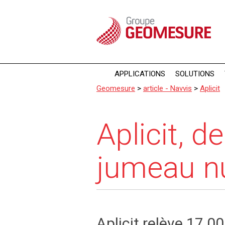
Panneau de gestion des cookies
APPLICATIONS
SOLUTIONS
Geomesure
>
article - Navvis
>
Aplicit
Aplicit, d
jumeau n
Aplicit relève 17 