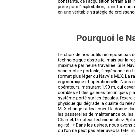
constante, de l’acquisition terrain à la
prête pour l’exploitation, transformant
en une véritable stratégie de croissanc
Pourquoi le Na
Le choix de nos outils ne repose pas 
technologique abstraite, mais sur la r
maximale par heure travaillée. Si le Na
scan mobile portable, l’expérience du t
format plus léger du NavVis MLX. La ra
ergonomique et opérationnelle. Nous 
opérateurs, mesurant 1,90 m, qui deva
combles et des galeries techniques pl
système porté sur les épaules, l’exerci
physique qui dégrade la qualité du rele
MLX change radicalement la donne da
les passerelles de maintenance ou les 
Charuel, Directeur technique chez Apli
agilité : « Dans les usines, nous avons
où l’on ne peut pas aller avec la tête, 