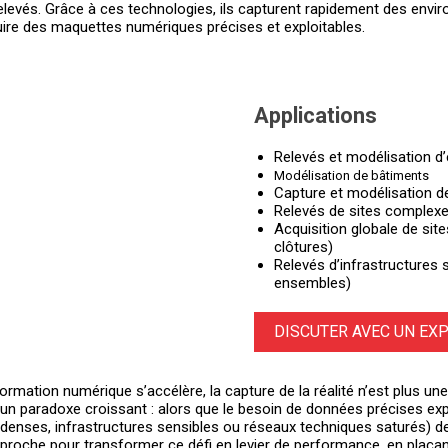
 relevés. Grâce à ces technologies, ils capturent rapidement des en
uire des maquettes numériques précises et exploitables.
Applications
Relevés et modélisation d
Modélisation de bâtiments
Capture et modélisation d
Relevés de sites complex
Acquisition globale de site
clôtures)
Relevés d’infrastructures 
ensembles)
DISCUTER AVEC UN EX
ormation numérique s’accélère, la capture de la réalité n’est plus un
un paradoxe croissant : alors que le besoin de données précises exp
 denses, infrastructures sensibles ou réseaux techniques saturés) d
proche pour transformer ce défi en levier de performance, en plaçant l