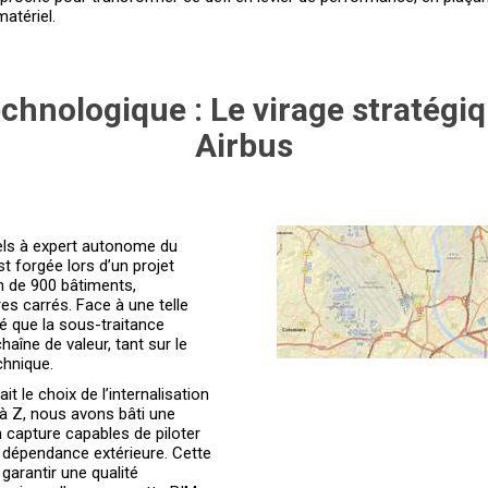
atériel.
chnologique : Le virage stratégiq
Airbus
iels à expert autonome du
st forgée lors d’un projet
on de 900 bâtiments,
es carrés. Face à une telle
ié que la sous-traitance
haîne de valeur, tant sur le
chnique.
it le choix de l’internalisation
à Z, nous avons bâti une
 capture capables de piloter
 dépendance extérieure. Cette
arantir une qualité