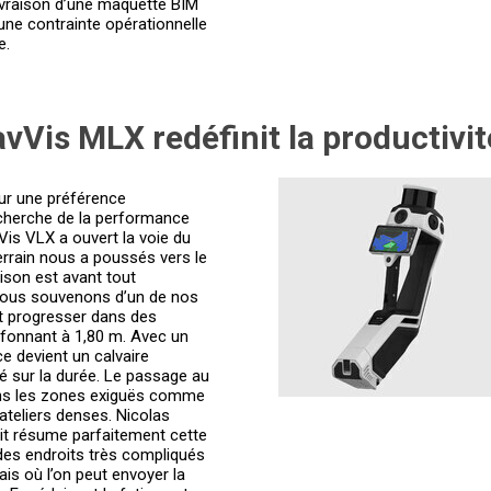
 livraison d’une maquette BIM
 une contrainte opérationnelle
e.
vVis MLX redéfinit la productivité
sur une préférence
echerche de la performance
vVis VLX a ouvert la voie du
errain nous a poussés vers le
ison est avant tout
nous souvenons d’un de nos
it progresser dans des
afonnant à 1,80 m. Avec un
ce devient un calvaire
vé sur la durée. Le passage au
ns les zones exiguës comme
ateliers denses. Nicolas
cit résume parfaitement cette
 des endroits très compliqués
mais où l’on peut envoyer la