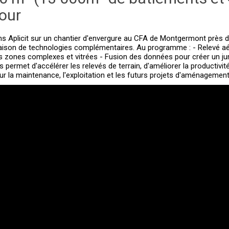
jour
Aplicit sur un chantier d'envergure au CFA de Montgermont près de
inaison de technologies complémentaires. Au programme : - Relevé a
es zones complexes et vitrées - Fusion des données pour créer un
ermet d'accélérer les relevés de terrain, d'améliorer la productivité
 la maintenance, l'exploitation et les futurs projets d'aménagement