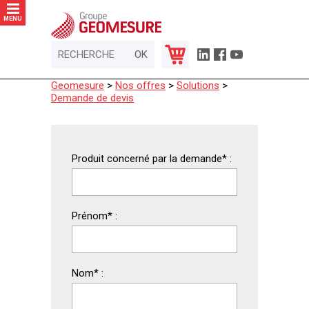
Panneau de gestion des cookies
MENU
Geomesure
>
Nos offres
>
Solutions
>
Demande de devis
Produit concerné par la demande
*
:
Prénom
*
:
Nom
*
: