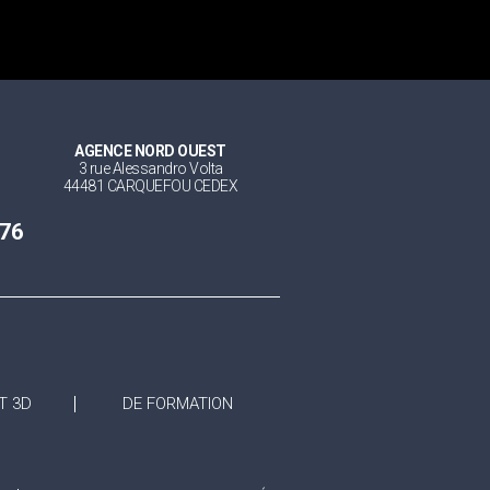
AGENCE NORD OUEST
3 rue Alessandro Volta
44481 CARQUEFOU CEDEX
 76
T 3D
DE FORMATION