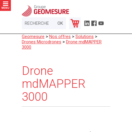
Panneau de gestion des cookies
MENU
Geomesure
>
Nos offres
>
Solutions
>
Drones Microdrones
>
Drone mdMAPPER
3000
Drone
mdMAPPER
3000