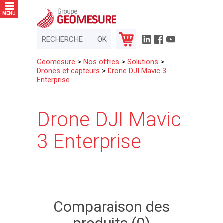
Panneau de gestion des cookies
MENU
Geomesure
>
Nos offres
>
Solutions
>
Drones et capteurs
>
Drone DJI Mavic 3
Enterprise
Drone DJI Mavic
3 Enterprise
Comparaison des
produits (0)