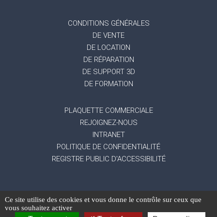
CONDITIONS GÉNÉRALES
DE VENTE
DE LOCATION
DE RÉPARATION
DE SUPPORT 3D
DE FORMATION
PLAQUETTE COMMERCIALE
REJOIGNEZ-NOUS
INTRANET
POLITIQUE DE CONFIDENTIALITÉ
REGISTRE PUBLIC D'ACCESSIBILITÉ
Ce site utilise des cookies et vous donne le contrôle sur ceux que
-
Mentions légales
Gestion des données
vous souhaitez activer
-
-
personnelles
Exercez vos droits
Réalisation du